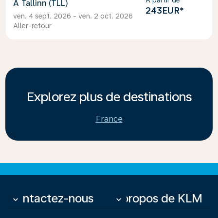
À partir de
Tallinn (TLL)
243EUR
*
ven. 4 sept. 2026 - ven. 2 oct. 2026
Aller-retour
Explorez plus de destinations
France
Contactez-nous
À propos de KLM
keyboard_arrow_down
keyboard_arrow_down