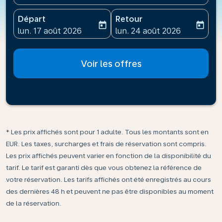
Départ
Retour
today
today
fc-booking-departure-date-aria-label
fc-booking-return-date-ari
lun. 17 août 2026
lun. 24 août 2026
Voir les offres
* Les prix affichés sont pour 1 adulte. Tous les montants sont en
EUR. Les taxes, surcharges et frais de réservation sont compris.
Les prix affichés peuvent varier en fonction de la disponibilité du
tarif. Le tarif est garanti dès que vous obtenez la référence de
votre réservation. Les tarifs affichés ont été enregistrés au cours
des dernières 48 h et peuvent ne pas être disponibles au moment
de la réservation.