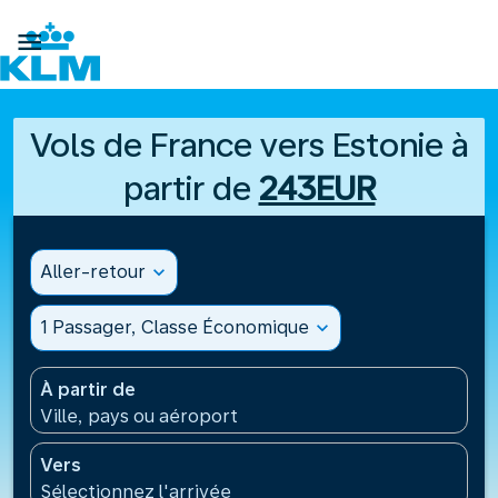

Vols de France vers Estonie à
partir de
243EUR
Aller-retour
expand_more
1 Passager, Classe Économique
expand_more
À partir de
Ville, pays ou aéroport
Vers
Sélectionnez l'arrivée