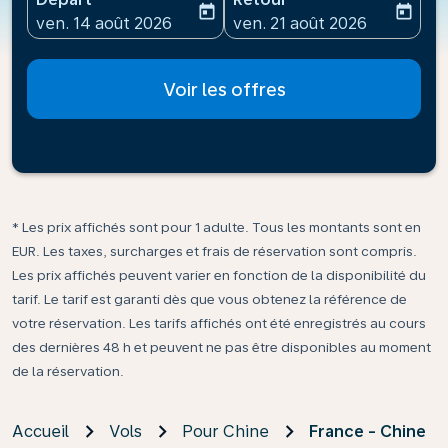
today
today
fc-booking-departure-date-aria-label
fc-booking-return-date-ari
ven. 14 août 2026
ven. 21 août 2026
Voir les offres
* Les prix affichés sont pour 1 adulte. Tous les montants sont en
EUR. Les taxes, surcharges et frais de réservation sont compris.
Les prix affichés peuvent varier en fonction de la disponibilité du
tarif. Le tarif est garanti dès que vous obtenez la référence de
votre réservation. Les tarifs affichés ont été enregistrés au cours
des dernières 48 h et peuvent ne pas être disponibles au moment
de la réservation.
Accueil
Vols
Pour Chine
France - Chine