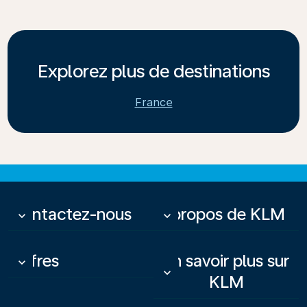
Explorez plus de destinations
France
Contactez-nous
À propos de KLM
keyboard_arrow_down
keyboard_arrow_down
Offres
En savoir plus sur
keyboard_arrow_down
keyboard_arrow_down
KLM