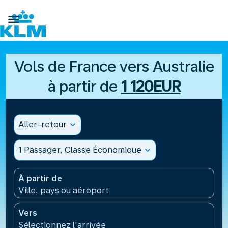

Vols de France vers Australie
à partir de
1 120EUR
Aller-retour
expand_more
1 Passager, Classe Économique
expand_more
À partir de
Ville, pays ou aéroport
Vers
Sélectionnez l'arrivée