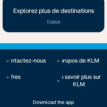
Explorez plus de destinations
France
Contactez-nous
À propos de KLM
keyboard_arrow_down
keyboard_arrow_down
Offres
En savoir plus sur
keyboard_arrow_down
keyboard_arrow_down
KLM
Download the app