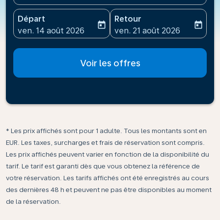
Départ
Retour
today
today
fc-booking-departure-date-aria-label
fc-booking-return-date-ari
ven. 14 août 2026
ven. 21 août 2026
Voir les offres
* Les prix affichés sont pour 1 adulte. Tous les montants sont en
EUR. Les taxes, surcharges et frais de réservation sont compris.
Les prix affichés peuvent varier en fonction de la disponibilité du
tarif. Le tarif est garanti dès que vous obtenez la référence de
votre réservation. Les tarifs affichés ont été enregistrés au cours
des dernières 48 h et peuvent ne pas être disponibles au moment
de la réservation.