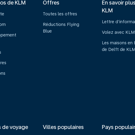
pos de KLM
Offres
En savoir plu
KLM
te
Toutes les offres
Lettre d'informa
oom
Réductions Flying
Blue
Volez avec KLM
ppement
Les maisons en 
de Delft de KL
s
ires
ons
s de voyage
Villes populaires
Pays populai