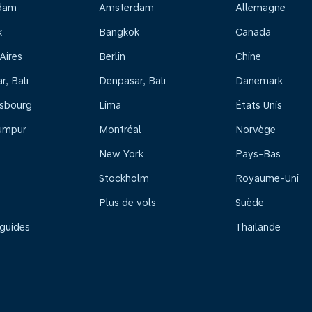
dam
Amsterdam
Allemagne
k
Bangkok
Canada
Aires
Berlin
Chine
, Bali
Denpasar, Bali
Danemark
sbourg
Lima
États Unis
umpur
Montréal
Norvège
New York
Pays-Bas
Stockholm
Royaume-Uni
Plus de vols
Suède
 guides
Thaïlande