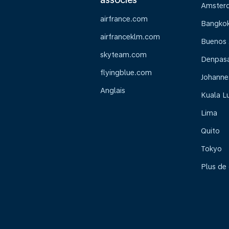
Amster
airfrance.com
Bangko
airfranceklm.com
Buenos 
skyteam.com
Denpasar
flyingblue.com
Johanne
Anglais
Kuala L
Lima
Quito
Tokyo
Plus de