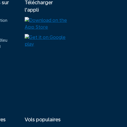
s sur
Télécharger
l'appli
tion
Bleu
M
res
Vols populaires