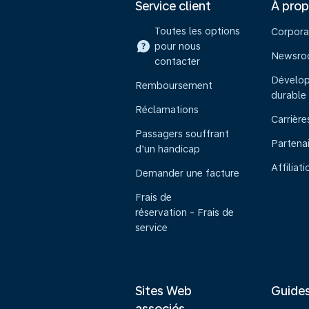
Service client
À pro
Toutes les options
Corpora
pour nous
Newsr
contacter
Dévelo
Remboursement
durable
Réclamations
Carrière
Passagers souffrant
Partena
d’un handicap
Affiliati
Demander une facture
Frais de
réservation - Frais de
service
Sites Web
Guide
associés