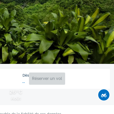
Dès
Réserver un vol
26°C
Août