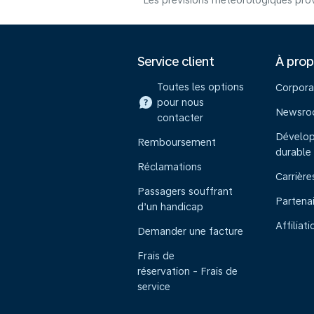
Les prévisions météorologiques prov
Service client
À pro
Toutes les options
Corpora
pour nous
Newsr
contacter
Dévelo
Remboursement
durable
Réclamations
Carrière
Passagers souffrant
Partena
d’un handicap
Affiliati
Demander une facture
Frais de
réservation - Frais de
service