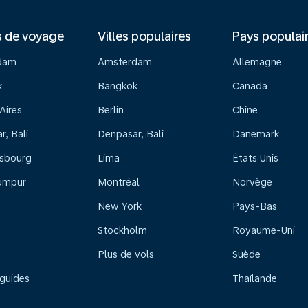
s de voyage
Villes populaires
Pays populai
dam
Amsterdam
Allemagne
k
Bangkok
Canada
Aires
Berlin
Chine
, Bali
Denpasar, Bali
Danemark
sbourg
Lima
États Unis
umpur
Montréal
Norvège
New York
Pays-Bas
Stockholm
Royaume-Uni
Plus de vols
Suède
 guides
Thaïlande