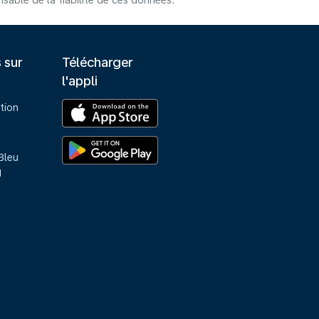
able de la fiabilité de ces données.
s sur
Télécharger
l'appli
tion
Bleu
M