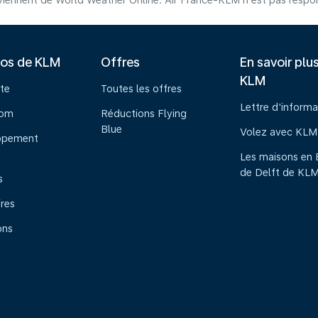
iennent de World Weather Online. Air France-KLM n'est pas respons
pos de KLM
Offres
En savoir plu
KLM
te
Toutes les offres
Lettre d'informa
oom
Réductions Flying
Blue
Volez avec KLM
ppement
Les maisons en 
de Delft de KL
s
ires
ons