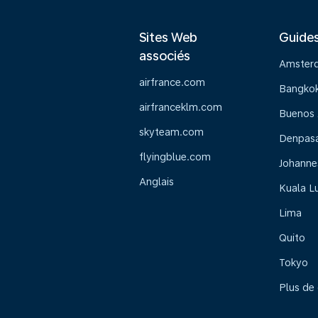
Sites Web
Guide
associés
Amster
airfrance.com
Bangko
airfranceklm.com
Buenos 
skyteam.com
Denpasar
flyingblue.com
Johanne
Anglais
Kuala L
Lima
Quito
Tokyo
Plus de